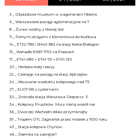
3 _ Objazdowe muzeum w wagonie serii Hbbins
6 _ Warszawskie pociągi aglomeracyjne na 7
8 _ Żuraw wodny z Nowej Soli
11 _ Polnymi drogami z Klimontowa do Kozłowa
14 _ ET22-785 i SM42-582 na stacji Kielce Białogon
15 _ Wahadło EN57-1792 na Piaskach
17 _ ET41-089 + ET41-113 + ET41-130
20 _ Herbska kolej rzeczy
22 _ Czekając na pociąg na stacji Jędrzejów
24 _ Wsuwanie wiaduktu kolejowego nad TŚ
27 _ EU07-515 z cysternami
30 _ Zniknęła stacja Warszawa Okęcie cz. 3
34 _ Kolejowy Pruszków. Mury rosną wokół nas
36 _ Dworzec Wschodni lekko przymknięty
39 _ Tropem OTL Zagnańsk przez mostek z 1930 roku
43 _ Stacja kolejowa Chynów
46 _ Ósemka na zakręcie?