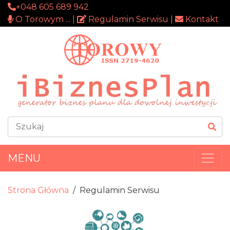
+048 605 689 942
O Torowym ... |
Regulamin Serwisu |
Kontakt
MENU
Strona Główna
Regulamin Serwisu